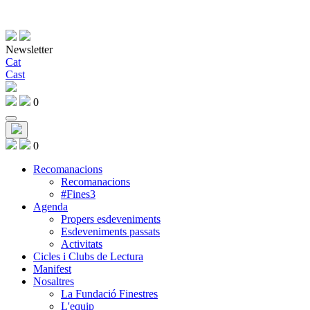
Newsletter
Cat
Cast
0
0
Recomanacions
Recomanacions
#Fines3
Agenda
Propers esdeveniments
Esdeveniments passats
Activitats
Cicles i Clubs de Lectura
Manifest
Nosaltres
La Fundació Finestres
L'equip