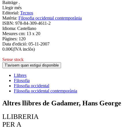
Baiträge .
Llegir més
Editorial:
Tecnos
Matèria:
Filosofia occidental contemporània
ISBN:
978-84-309-4611-2
Idioma:
Castellano
Mesures cm:
13 x 20
Pàgines:
120
Data d'edició:
05-11-2007
0.00
€
(IVA inclòs)
Sense stock
T'avisem quan estigui disponible
Llibres
Filosofia
Filosofia occidental
Filosofia occidental contemporània
Altres llibres de Gadamer, Hans George
LLIBRERIA
PER A