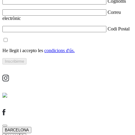
Cognoms
Correu
electrònic
Codi Postal
He llegit i accepto les
condicions d'ús.
BARCELONA