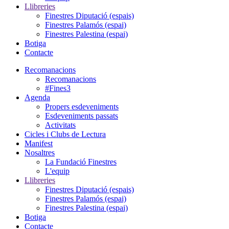
Llibreries
Finestres Diputació (espais)
Finestres Palamós (espai)
Finestres Palestina (espai)
Botiga
Contacte
Recomanacions
Recomanacions
#Fines3
Agenda
Propers esdeveniments
Esdeveniments passats
Activitats
Cicles i Clubs de Lectura
Manifest
Nosaltres
La Fundació Finestres
L'equip
Llibreries
Finestres Diputació (espais)
Finestres Palamós (espai)
Finestres Palestina (espai)
Botiga
Contacte