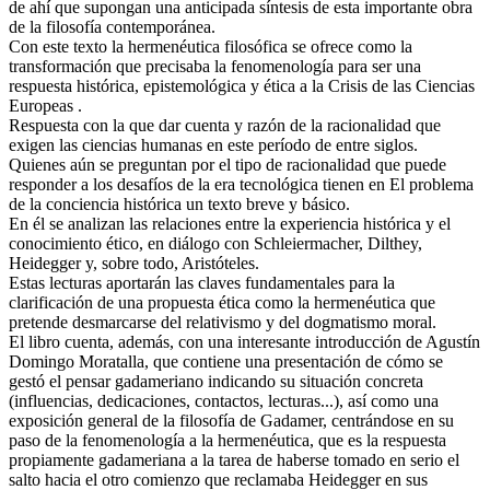
de ahí que supongan una anticipada síntesis de esta importante obra
de la filosofía contemporánea.
Con este texto la hermenéutica filosófica se ofrece como la
transformación que precisaba la fenomenología para ser una
respuesta histórica, epistemológica y ética a la Crisis de las Ciencias
Europeas .
Respuesta con la que dar cuenta y razón de la racionalidad que
exigen las ciencias humanas en este período de entre siglos.
Quienes aún se preguntan por el tipo de racionalidad que puede
responder a los desafíos de la era tecnológica tienen en El problema
de la conciencia histórica un texto breve y básico.
En él se analizan las relaciones entre la experiencia histórica y el
conocimiento ético, en diálogo con Schleiermacher, Dilthey,
Heidegger y, sobre todo, Aristóteles.
Estas lecturas aportarán las claves fundamentales para la
clarificación de una propuesta ética como la hermenéutica que
pretende desmarcarse del relativismo y del dogmatismo moral.
El libro cuenta, además, con una interesante introducción de Agustín
Domingo Moratalla, que contiene una presentación de cómo se
gestó el pensar gadameriano indicando su situación concreta
(influencias, dedicaciones, contactos, lecturas...), así como una
exposición general de la filosofía de Gadamer, centrándose en su
paso de la fenomenología a la hermenéutica, que es la respuesta
propiamente gadameriana a la tarea de haberse tomado en serio el
salto hacia el otro comienzo que reclamaba Heidegger en sus