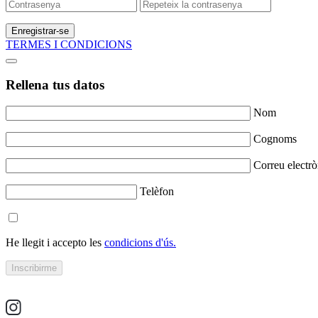
Enregistrar-se
TERMES I CONDICIONS
Rellena tus datos
Nom
Cognoms
Correu electrò
Telèfon
He llegit i accepto les
condicions d'ús.