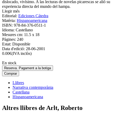
dislocado, vivísimo. A las lecturas de novelas picarescas se alió su
experiencia directa del mundo del hampa.
Llegir més
Editorial:
Ediciones Cátedra
Matèria:
Hispanoamericana
ISBN:
978-84-376-0511-1
Idioma:
Castellano
Mesures cm:
11.5 x 18
Pàgines:
240
Estat:
Disponible
Data d'edició:
28-06-2001
0.00
€
(IVA inclòs)
En stock
Reserva. Pagament a la botiga
Comprar
Llibres
Narrativa contemporània
Castellana
Hispanoamericana
Altres llibres de Arlt, Roberto