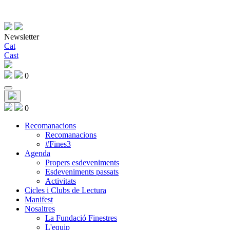
Newsletter
Cat
Cast
0
0
Recomanacions
Recomanacions
#Fines3
Agenda
Propers esdeveniments
Esdeveniments passats
Activitats
Cicles i Clubs de Lectura
Manifest
Nosaltres
La Fundació Finestres
L'equip