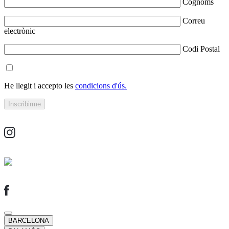
Cognoms
Correu
electrònic
Codi Postal
He llegit i accepto les
condicions d'ús.
BARCELONA