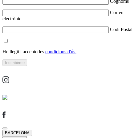
Cognoms
Correu
electrònic
Codi Postal
He llegit i accepto les
condicions d'ús.
BARCELONA