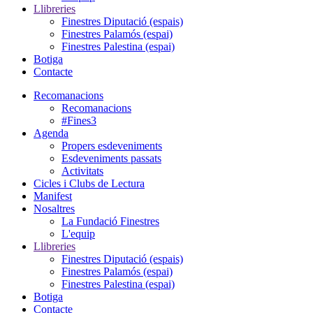
Llibreries
Finestres Diputació (espais)
Finestres Palamós (espai)
Finestres Palestina (espai)
Botiga
Contacte
Recomanacions
Recomanacions
#Fines3
Agenda
Propers esdeveniments
Esdeveniments passats
Activitats
Cicles i Clubs de Lectura
Manifest
Nosaltres
La Fundació Finestres
L'equip
Llibreries
Finestres Diputació (espais)
Finestres Palamós (espai)
Finestres Palestina (espai)
Botiga
Contacte