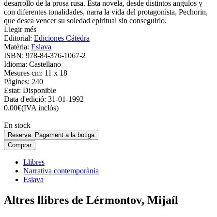
desarrollo de la prosa rusa. Esta novela, desde distintos angulos y
con diferentes tonalidades, narra la vida del protagonista, Pechorin,
que desea vencer su soledad epiritual sin conseguirlo.
Llegir més
Editorial:
Ediciones Cátedra
Matèria:
Eslava
ISBN:
978-84-376-1067-2
Idioma:
Castellano
Mesures cm:
11 x 18
Pàgines:
240
Estat:
Disponible
Data d'edició:
31-01-1992
0.00
€
(IVA inclòs)
En stock
Reserva. Pagament a la botiga
Comprar
Llibres
Narrativa contemporània
Eslava
Altres llibres de Lérmontov, Mijaíl