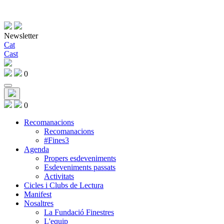
Newsletter
Cat
Cast
0
0
Recomanacions
Recomanacions
#Fines3
Agenda
Propers esdeveniments
Esdeveniments passats
Activitats
Cicles i Clubs de Lectura
Manifest
Nosaltres
La Fundació Finestres
L'equip