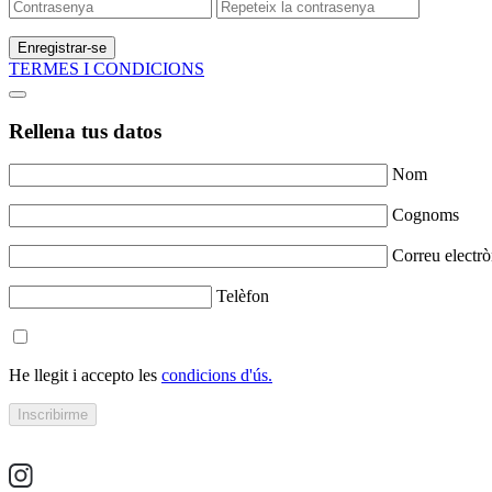
Enregistrar-se
TERMES I CONDICIONS
Rellena tus datos
Nom
Cognoms
Correu electrò
Telèfon
He llegit i accepto les
condicions d'ús.