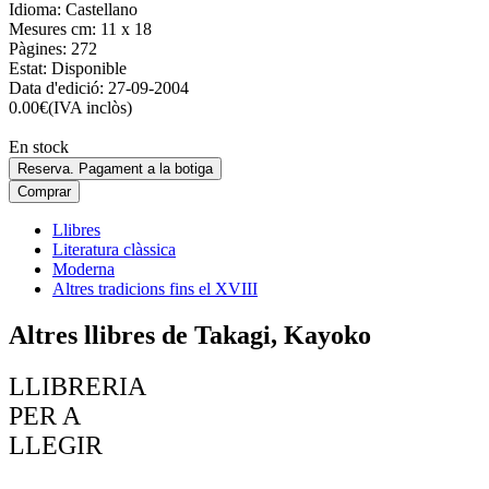
Idioma:
Castellano
Mesures cm:
11 x 18
Pàgines:
272
Estat:
Disponible
Data d'edició:
27-09-2004
0.00
€
(IVA inclòs)
En stock
Reserva. Pagament a la botiga
Comprar
Llibres
Literatura clàssica
Moderna
Altres tradicions fins el XVIII
Altres llibres de Takagi, Kayoko
LLIBRERIA
PER A
LLEGIR