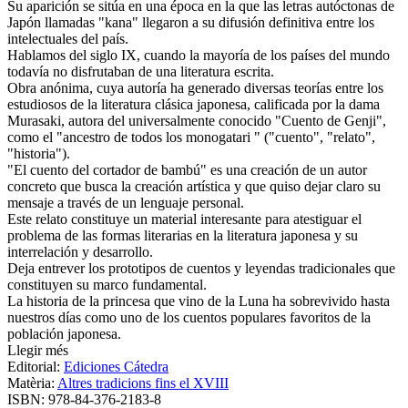
Su aparición se sitúa en una época en la que las letras autóctonas de
Japón llamadas "kana" llegaron a su difusión definitiva entre los
intelectuales del país.
Hablamos del siglo IX, cuando la mayoría de los países del mundo
todavía no disfrutaban de una literatura escrita.
Obra anónima, cuya autoría ha generado diversas teorías entre los
estudiosos de la literatura clásica japonesa, calificada por la dama
Murasaki, autora del universalmente conocido "Cuento de Genji",
como el "ancestro de todos los monogatari " ("cuento", "relato",
"historia").
"El cuento del cortador de bambú" es una creación de un autor
concreto que busca la creación artística y que quiso dejar claro su
mensaje a través de un lenguaje personal.
Este relato constituye un material interesante para atestiguar el
problema de las formas literarias en la literatura japonesa y su
interrelación y desarrollo.
Deja entrever los prototipos de cuentos y leyendas tradicionales que
constituyen su marco fundamental.
La historia de la princesa que vino de la Luna ha sobrevivido hasta
nuestros días como uno de los cuentos populares favoritos de la
población japonesa.
Llegir més
Editorial:
Ediciones Cátedra
Matèria:
Altres tradicions fins el XVIII
ISBN:
978-84-376-2183-8