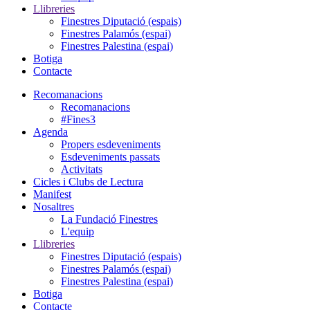
Llibreries
Finestres Diputació (espais)
Finestres Palamós (espai)
Finestres Palestina (espai)
Botiga
Contacte
Recomanacions
Recomanacions
#Fines3
Agenda
Propers esdeveniments
Esdeveniments passats
Activitats
Cicles i Clubs de Lectura
Manifest
Nosaltres
La Fundació Finestres
L'equip
Llibreries
Finestres Diputació (espais)
Finestres Palamós (espai)
Finestres Palestina (espai)
Botiga
Contacte