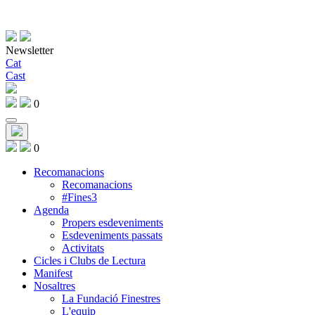
Newsletter
Cat
Cast
0
0
Recomanacions
Recomanacions
#Fines3
Agenda
Propers esdeveniments
Esdeveniments passats
Activitats
Cicles i Clubs de Lectura
Manifest
Nosaltres
La Fundació Finestres
L'equip