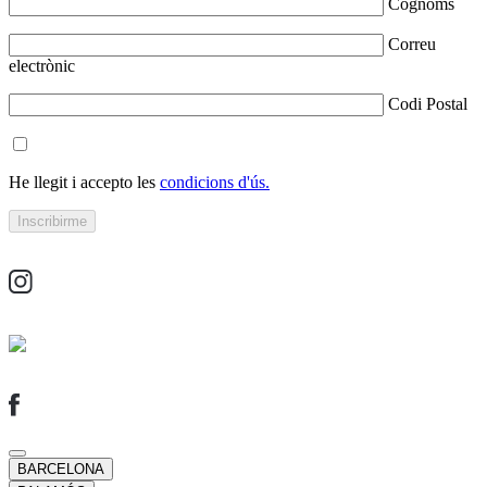
Cognoms
Correu
electrònic
Codi Postal
He llegit i accepto les
condicions d'ús.
BARCELONA