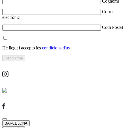
Cognoms
Correu
electrònic
Codi Postal
He llegit i accepto les
condicions d'ús.
BARCELONA