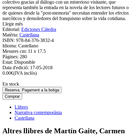
colectivo gracias al diálogo con un misterioso visitante, que
representa también la entrada en la novela de los lectores futuros o
de quienes desde la "post-memoria" necesitan entender los efectos
narcóticos y demoledores del franquismo sobre la vida cotidiana.
Llegir més
Editorial:
Ediciones Cátedra
Matèria:
Castellana
ISBN:
978-84-376-3832-4
Idioma:
Castellano
Mesures cm:
11 x 17.5
Pàgines:
280
Estat:
Disponible
Data d'edició:
17-05-2018
0.00
€
(IVA inclòs)
En stock
Reserva. Pagament a la botiga
Comprar
Llibres
Narrativa contemporània
Castellana
Altres llibres de Martín Gaite, Carmen