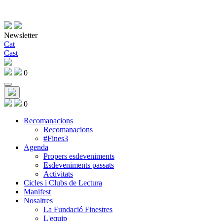
Newsletter
Cat
Cast
0
0
Recomanacions
Recomanacions
#Fines3
Agenda
Propers esdeveniments
Esdeveniments passats
Activitats
Cicles i Clubs de Lectura
Manifest
Nosaltres
La Fundació Finestres
L'equip