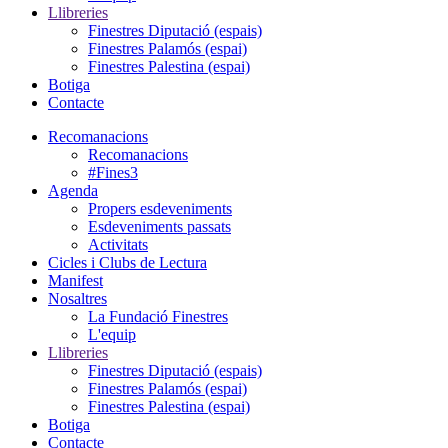
Llibreries
Finestres Diputació (espais)
Finestres Palamós (espai)
Finestres Palestina (espai)
Botiga
Contacte
Recomanacions
Recomanacions
#Fines3
Agenda
Propers esdeveniments
Esdeveniments passats
Activitats
Cicles i Clubs de Lectura
Manifest
Nosaltres
La Fundació Finestres
L'equip
Llibreries
Finestres Diputació (espais)
Finestres Palamós (espai)
Finestres Palestina (espai)
Botiga
Contacte