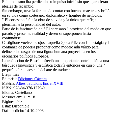
El humanismo iba perdiendo su impulso inicial sin que aparecieran
ideales de recambio.
Sin embargo, tuvo la fortuna de contar con buenos maestros y brilló
en su vida como cortesano, diplomático y hombre de negocios.
" El cortesano " fue la obra de su vida y la única que refleja
plenamente la personalidad del autor.
Parte de la fascinación de " El cortesano " proviene del modo en que
pasado y presente, realidad y deseo se superponen hasta
confundirse.
Castiglione vuelve los ojos a aquella época feliz con la nostalgia y la
confianza de poderla proponer como modelo aún válido para
delinear los rasgos de una figura humana proyectada en los
escenarios políticos europeos.
La traducción de Boscán ofreció una importante contribución a una
búsqueda lingüistica y estilística todavía entonces en curso: una "
pequeña obra maestra " del arte de traducir.
Llegir més
Editorial:
Ediciones Cátedra
Matèria:
Altres tradicions fins el XVIII
ISBN:
978-84-376-1279-9
Idioma:
Castellano
Mesures cm:
11 x 18
Pàgines:
568
Estat:
Disponible
Data d'edició:
14-10-2003