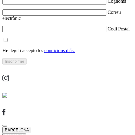
Cognoms
Correu
electrònic
Codi Postal
He llegit i accepto les
condicions d'ús.
BARCELONA