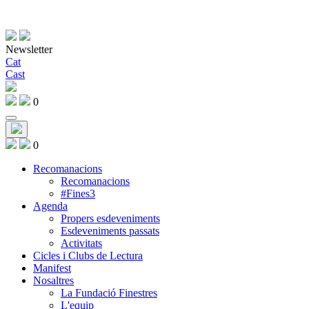
Newsletter
Cat
Cast
0
0
Recomanacions
Recomanacions
#Fines3
Agenda
Propers esdeveniments
Esdeveniments passats
Activitats
Cicles i Clubs de Lectura
Manifest
Nosaltres
La Fundació Finestres
L'equip