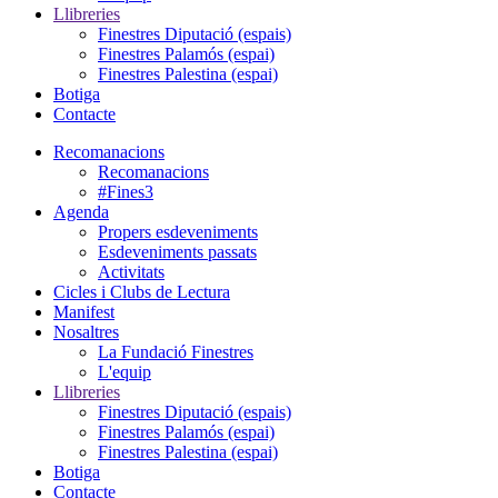
Llibreries
Finestres Diputació (espais)
Finestres Palamós (espai)
Finestres Palestina (espai)
Botiga
Contacte
Recomanacions
Recomanacions
#Fines3
Agenda
Propers esdeveniments
Esdeveniments passats
Activitats
Cicles i Clubs de Lectura
Manifest
Nosaltres
La Fundació Finestres
L'equip
Llibreries
Finestres Diputació (espais)
Finestres Palamós (espai)
Finestres Palestina (espai)
Botiga
Contacte