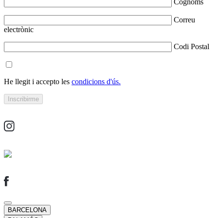
Cognoms
Correu
electrònic
Codi Postal
He llegit i accepto les
condicions d'ús.
BARCELONA