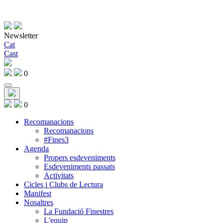
Newsletter
Cat
Cast
0
0
Recomanacions
Recomanacions
#Fines3
Agenda
Propers esdeveniments
Esdeveniments passats
Activitats
Cicles i Clubs de Lectura
Manifest
Nosaltres
La Fundació Finestres
L'equip