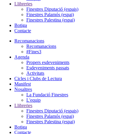
Llibreries
Finestres Diputació (espais)
Finestres Palamós (espai)
Finestres Palestina (espai)
Botiga
Contacte
Recomanacions
Recomanacions
#Fines3
Agenda
Propers esdeveniments
Esdeveniments passats
Activitats
Cicles i Clubs de Lectura
Manifest
Nosaltres
La Fundació Finestres
L'equip
Llibreries
Finestres Diputació (espais)
Finestres Palamós (espai)
Finestres Palestina (espai)
Botiga
Contacte