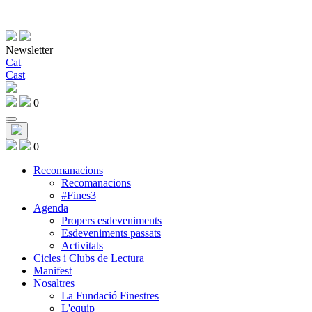
Newsletter
Cat
Cast
0
0
Recomanacions
Recomanacions
#Fines3
Agenda
Propers esdeveniments
Esdeveniments passats
Activitats
Cicles i Clubs de Lectura
Manifest
Nosaltres
La Fundació Finestres
L'equip