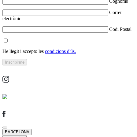
Cognoms
Correu
electrònic
Codi Postal
He llegit i accepto les
condicions d'ús.
BARCELONA