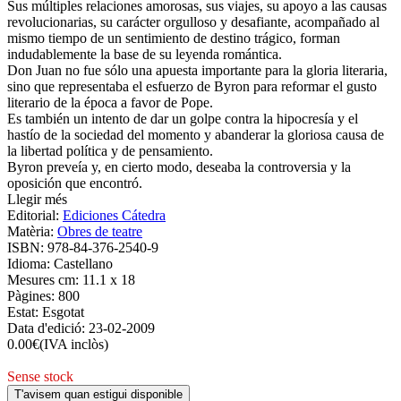
Sus múltiples relaciones amorosas, sus viajes, su apoyo a las causas
revolucionarias, su carácter orgulloso y desafiante, acompañado al
mismo tiempo de un sentimiento de destino trágico, forman
indudablemente la base de su leyenda romántica.
Don Juan no fue sólo una apuesta importante para la gloria literaria,
sino que representaba el esfuerzo de Byron para reformar el gusto
literario de la época a favor de Pope.
Es también un intento de dar un golpe contra la hipocresía y el
hastío de la sociedad del momento y abanderar la gloriosa causa de
la libertad política y de pensamiento.
Byron preveía y, en cierto modo, deseaba la controversia y la
oposición que encontró.
Llegir més
Editorial:
Ediciones Cátedra
Matèria:
Obres de teatre
ISBN:
978-84-376-2540-9
Idioma:
Castellano
Mesures cm:
11.1 x 18
Pàgines:
800
Estat:
Esgotat
Data d'edició:
23-02-2009
0.00
€
(IVA inclòs)
Sense stock
T'avisem quan estigui disponible