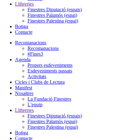
Llibreries
Finestres Diputació (espais)
Finestres Palamós (espai)
Finestres Palestina (espai)
Botiga
Contacte
Recomanacions
Recomanacions
#Fines3
Agenda
Propers esdeveniments
Esdeveniments passats
Activitats
Cicles i Clubs de Lectura
Manifest
Nosaltres
La Fundació Finestres
L'equip
Llibreries
Finestres Diputació (espais)
Finestres Palamós (espai)
Finestres Palestina (espai)
Botiga
Contacte