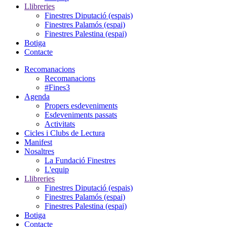
Llibreries
Finestres Diputació (espais)
Finestres Palamós (espai)
Finestres Palestina (espai)
Botiga
Contacte
Recomanacions
Recomanacions
#Fines3
Agenda
Propers esdeveniments
Esdeveniments passats
Activitats
Cicles i Clubs de Lectura
Manifest
Nosaltres
La Fundació Finestres
L'equip
Llibreries
Finestres Diputació (espais)
Finestres Palamós (espai)
Finestres Palestina (espai)
Botiga
Contacte