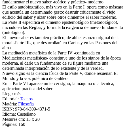
fundamentar el nuevo saber -teórico y práctico- moderno.
El estilo autobiográfico, más vivo en la Parte I, opera como máscara
que acentúa un determinado gesto: destruir críticamente el viejo
edificio del saber y alzar sobre otros cimientos el saber moderno.
La Parte II especifica el cimiento epistemológico (metodológico),
iniciado en las Reglas, y formula la exigencia de nuevo fundamento
(ontológico).
El nuevo saber es también práctico; de ahí el esbozo original de la
moral -Parte III-, que desarrollará en Cartas y en las Pasiones del
alma.
La meditación metafísica de la Parte IV -continuada en
Meditaciones metafísicas- constituye uno de los signos de la época
moderna, al darle un fundamento de su figura mediante una
determinada interpretación de lo existente y de la verdad.
Nuevo signo es la ciencia física de la Parte V, donde resuenan El
Mundo y la voz polémica de Galileo.
En la Parte VI aparece un tercer signo, la máquina o la técnica,
aplicación práctica del saber
Llegir més
Editorial:
Tecnos
Matèria:
Filosofia
ISBN:
978-84-309-4371-5
Idioma:
Castellano
Mesures cm:
13 x 20
Pàgines:
160