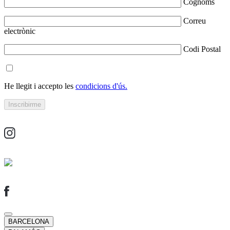
Cognoms
Correu
electrònic
Codi Postal
He llegit i accepto les
condicions d'ús.
BARCELONA