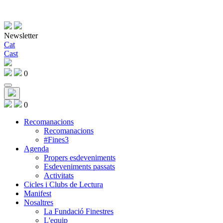
Newsletter
Cat
Cast
0
0
Recomanacions
Recomanacions
#Fines3
Agenda
Propers esdeveniments
Esdeveniments passats
Activitats
Cicles i Clubs de Lectura
Manifest
Nosaltres
La Fundació Finestres
L'equip