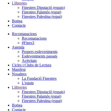
Llibreries
Finestres Diputació (espais)
Finestres Palamós (espai)
Finestres Palestina (espai)
Botiga
Contacte
Recomanacions
Recomanacions
#Fines3
Agenda
Propers esdeveniments
Esdeveniments passats
Activitats
Cicles i Clubs de Lectura
Manifest
Nosaltres
La Fundació Finestres
L'equip
Llibreries
Finestres Diputació (espais)
Finestres Palamós (espai)
Finestres Palestina (espai)
Botiga
Contacte