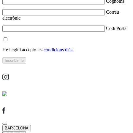
Cognoms
Correu
electrònic
Codi Postal
He llegit i accepto les
condicions d'ús.
BARCELONA