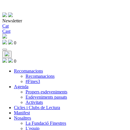
Newsletter
Cat
Cast
0
0
Recomanacions
Recomanacions
#Fines3
Agenda
Propers esdeveniments
Esdeveniments passats
Activitats
Cicles i Clubs de Lectura
Manifest
Nosaltres
La Fundació Finestres
L'equip