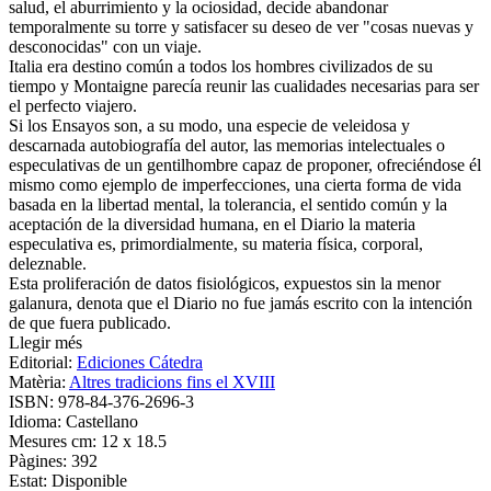
salud, el aburrimiento y la ociosidad, decide abandonar
temporalmente su torre y satisfacer su deseo de ver "cosas nuevas y
desconocidas" con un viaje.
Italia era destino común a todos los hombres civilizados de su
tiempo y Montaigne parecía reunir las cualidades necesarias para ser
el perfecto viajero.
Si los Ensayos son, a su modo, una especie de veleidosa y
descarnada autobiografía del autor, las memorias intelectuales o
especulativas de un gentilhombre capaz de proponer, ofreciéndose él
mismo como ejemplo de imperfecciones, una cierta forma de vida
basada en la libertad mental, la tolerancia, el sentido común y la
aceptación de la diversidad humana, en el Diario la materia
especulativa es, primordialmente, su materia física, corporal,
deleznable.
Esta proliferación de datos fisiológicos, expuestos sin la menor
galanura, denota que el Diario no fue jamás escrito con la intención
de que fuera publicado.
Llegir més
Editorial:
Ediciones Cátedra
Matèria:
Altres tradicions fins el XVIII
ISBN:
978-84-376-2696-3
Idioma:
Castellano
Mesures cm:
12 x 18.5
Pàgines:
392
Estat:
Disponible