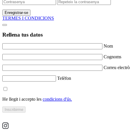
Enregistrar-se
TERMES I CONDICIONS
Rellena tus datos
Nom
Cognoms
Correu electrò
Telèfon
He llegit i accepto les
condicions d'ús.