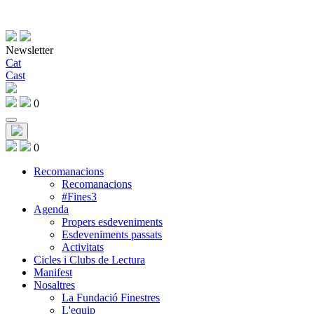
Newsletter
Cat
Cast
0
0
Recomanacions
Recomanacions
#Fines3
Agenda
Propers esdeveniments
Esdeveniments passats
Activitats
Cicles i Clubs de Lectura
Manifest
Nosaltres
La Fundació Finestres
L'equip