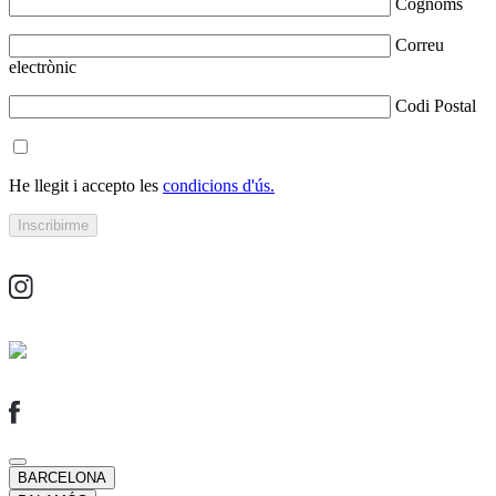
Cognoms
Correu
electrònic
Codi Postal
He llegit i accepto les
condicions d'ús.
BARCELONA