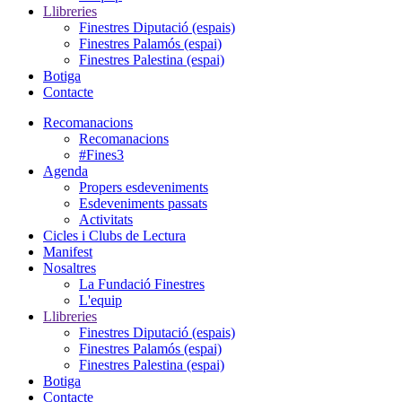
Llibreries
Finestres Diputació (espais)
Finestres Palamós (espai)
Finestres Palestina (espai)
Botiga
Contacte
Recomanacions
Recomanacions
#Fines3
Agenda
Propers esdeveniments
Esdeveniments passats
Activitats
Cicles i Clubs de Lectura
Manifest
Nosaltres
La Fundació Finestres
L'equip
Llibreries
Finestres Diputació (espais)
Finestres Palamós (espai)
Finestres Palestina (espai)
Botiga
Contacte