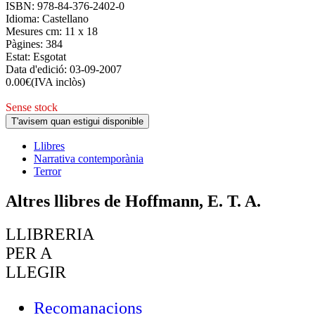
ISBN:
978-84-376-2402-0
Idioma:
Castellano
Mesures cm:
11 x 18
Pàgines:
384
Estat:
Esgotat
Data d'edició:
03-09-2007
0.00
€
(IVA inclòs)
Sense stock
T'avisem quan estigui disponible
Llibres
Narrativa contemporània
Terror
Altres llibres de Hoffmann, E. T. A.
LLIBRERIA
PER A
LLEGIR
Recomanacions