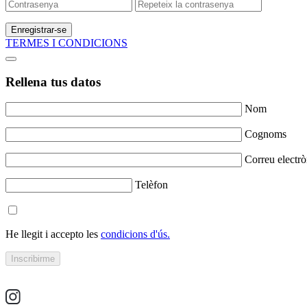
Enregistrar-se
TERMES I CONDICIONS
Rellena tus datos
Nom
Cognoms
Correu electrò
Telèfon
He llegit i accepto les
condicions d'ús.