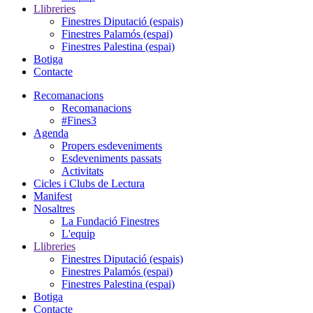
Llibreries
Finestres Diputació (espais)
Finestres Palamós (espai)
Finestres Palestina (espai)
Botiga
Contacte
Recomanacions
Recomanacions
#Fines3
Agenda
Propers esdeveniments
Esdeveniments passats
Activitats
Cicles i Clubs de Lectura
Manifest
Nosaltres
La Fundació Finestres
L'equip
Llibreries
Finestres Diputació (espais)
Finestres Palamós (espai)
Finestres Palestina (espai)
Botiga
Contacte