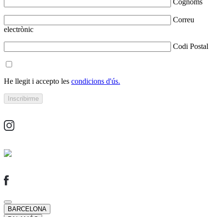
Cognoms
Correu
electrònic
Codi Postal
He llegit i accepto les
condicions d'ús.
BARCELONA