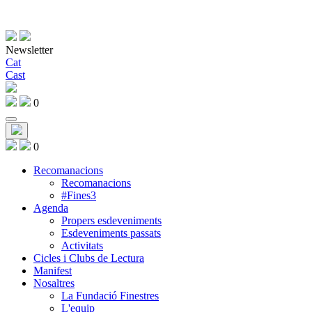
Newsletter
Cat
Cast
0
0
Recomanacions
Recomanacions
#Fines3
Agenda
Propers esdeveniments
Esdeveniments passats
Activitats
Cicles i Clubs de Lectura
Manifest
Nosaltres
La Fundació Finestres
L'equip