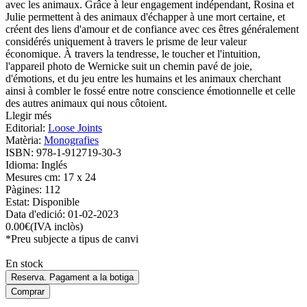
avec les animaux. Grâce à leur engagement indépendant, Rosina et
Julie permettent à des animaux d'échapper à une mort certaine, et
créent des liens d'amour et de confiance avec ces êtres généralement
considérés uniquement à travers le prisme de leur valeur
économique. À travers la tendresse, le toucher et l'intuition,
l'appareil photo de Wernicke suit un chemin pavé de joie,
d'émotions, et du jeu entre les humains et les animaux cherchant
ainsi à combler le fossé entre notre conscience émotionnelle et celle
des autres animaux qui nous côtoient.
Llegir més
Editorial:
Loose Joints
Matèria:
Monografies
ISBN:
978-1-912719-30-3
Idioma:
Inglés
Mesures cm:
17 x 24
Pàgines:
112
Estat:
Disponible
Data d'edició:
01-02-2023
0.00
€
(IVA inclòs)
*Preu subjecte a tipus de canvi
En stock
Reserva. Pagament a la botiga
Comprar