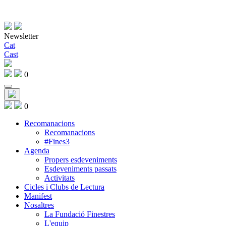
Newsletter
Cat
Cast
0
0
Recomanacions
Recomanacions
#Fines3
Agenda
Propers esdeveniments
Esdeveniments passats
Activitats
Cicles i Clubs de Lectura
Manifest
Nosaltres
La Fundació Finestres
L'equip