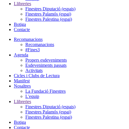
Llibreries
Finestres Diputació (espais)
Finestres Palamós (espai)
Finestres Palestina (espai)
Botiga
Contacte
Recomanacions
Recomanacions
#Fines3
Agenda
Propers esdeveniments
Esdeveniments passats
Activitats
Cicles i Clubs de Lectura
Manifest
Nosaltres
La Fundació Finestres
L'equip
Llibreries
Finestres Diputació (espais)
Finestres Palamós (espai)
Finestres Palestina (espai)
Botiga
Contacte