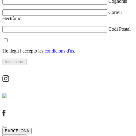
Cognoms
Correu
electrònic
Codi Postal
He llegit i accepto les
condicions d'ús.
BARCELONA