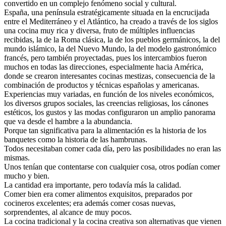
convertido en un complejo fenómeno social y cultural.
España, una península estratégicamente situada en la encrucijada
entre el Mediterráneo y el Atlántico, ha creado a través de los siglos
una cocina muy rica y diversa, fruto de múltiples influencias
recibidas, la de la Roma clásica, la de los pueblos germánicos, la del
mundo islámico, la del Nuevo Mundo, la del modelo gastronómico
francés, pero también proyectadas, pues los intercambios fueron
muchos en todas las direcciones, especialmente hacia América,
donde se crearon interesantes cocinas mestizas, consecuencia de la
combinación de productos y técnicas españolas y americanas.
Experiencias muy variadas, en función de los niveles económicos,
los diversos grupos sociales, las creencias religiosas, los cánones
estéticos, los gustos y las modas configuraron un amplio panorama
que va desde el hambre a la abundancia.
Porque tan significativa para la alimentación es la historia de los
banquetes como la historia de las hambrunas.
Todos necesitaban comer cada día, pero las posibilidades no eran las
mismas.
Unos tenían que contentarse con cualquier cosa, otros podían comer
mucho y bien.
La cantidad era importante, pero todavía más la calidad.
Comer bien era comer alimentos exquisitos, preparados por
cocineros excelentes; era además comer cosas nuevas,
sorprendentes, al alcance de muy pocos.
La cocina tradicional y la cocina creativa son alternativas que vienen