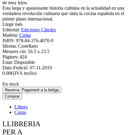
de muy lejos.
Esta larga y apasionante historia culmina en la actualidad en una
verdadera revolución culinaria que sitúa la cocina española en el
primer plano internacional.
Llegir més
Editorial:
Ediciones Cátedra
Matèria:
Cuina
ISBN:
978-84-376-4070-9
Idioma:
Castellano
Mesures cm:
16.5 x 23.5
Pàgines:
424
Estat:
Disponible
Data d'edició:
07-11-2019
0.00
€
(IVA inclòs)
En stock
Reserva. Pagament a la botiga
Comprar
Llibres
Cuina
LLIBRERIA
PER A