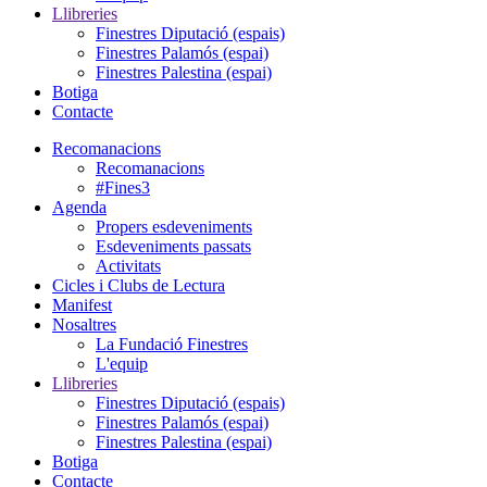
Llibreries
Finestres Diputació (espais)
Finestres Palamós (espai)
Finestres Palestina (espai)
Botiga
Contacte
Recomanacions
Recomanacions
#Fines3
Agenda
Propers esdeveniments
Esdeveniments passats
Activitats
Cicles i Clubs de Lectura
Manifest
Nosaltres
La Fundació Finestres
L'equip
Llibreries
Finestres Diputació (espais)
Finestres Palamós (espai)
Finestres Palestina (espai)
Botiga
Contacte