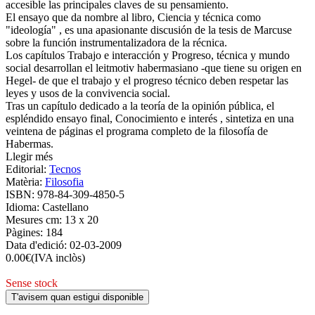
accesible las principales claves de su pensamiento.
El ensayo que da nombre al libro, Ciencia y técnica como
"ideología" , es una apasionante discusión de la tesis de Marcuse
sobre la función instrumentalizadora de la récnica.
Los capítulos Trabajo e interacción y Progreso, técnica y mundo
social desarrollan el leitmotiv habermasiano -que tiene su origen en
Hegel- de que el trabajo y el progreso técnico deben respetar las
leyes y usos de la convivencia social.
Tras un capítulo dedicado a la teoría de la opinión pública, el
espléndido ensayo final, Conocimiento e interés , sintetiza en una
veintena de páginas el programa completo de la filosofía de
Habermas.
Llegir més
Editorial:
Tecnos
Matèria:
Filosofia
ISBN:
978-84-309-4850-5
Idioma:
Castellano
Mesures cm:
13 x 20
Pàgines:
184
Data d'edició:
02-03-2009
0.00
€
(IVA inclòs)
Sense stock
T'avisem quan estigui disponible