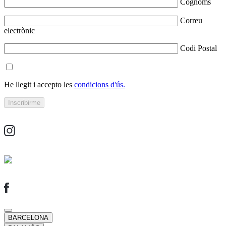
Cognoms
Correu
electrònic
Codi Postal
He llegit i accepto les
condicions d'ús.
BARCELONA