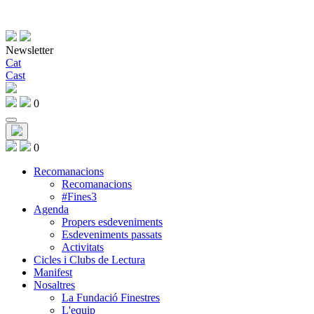
Newsletter
Cat
Cast
0
0
Recomanacions
Recomanacions
#Fines3
Agenda
Propers esdeveniments
Esdeveniments passats
Activitats
Cicles i Clubs de Lectura
Manifest
Nosaltres
La Fundació Finestres
L'equip