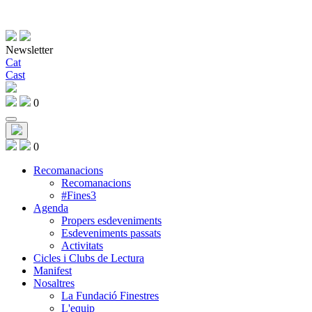
Newsletter
Cat
Cast
0
0
Recomanacions
Recomanacions
#Fines3
Agenda
Propers esdeveniments
Esdeveniments passats
Activitats
Cicles i Clubs de Lectura
Manifest
Nosaltres
La Fundació Finestres
L'equip