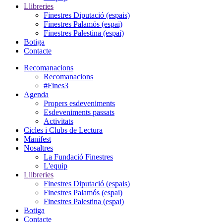
Llibreries
Finestres Diputació (espais)
Finestres Palamós (espai)
Finestres Palestina (espai)
Botiga
Contacte
Recomanacions
Recomanacions
#Fines3
Agenda
Propers esdeveniments
Esdeveniments passats
Activitats
Cicles i Clubs de Lectura
Manifest
Nosaltres
La Fundació Finestres
L'equip
Llibreries
Finestres Diputació (espais)
Finestres Palamós (espai)
Finestres Palestina (espai)
Botiga
Contacte