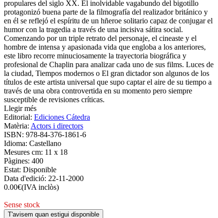
propulares del siglo XX. El inolvidable vagabundo del bigotillo
protagonizó buena parte de la filmografía del realizador británico y
en él se reflejó el espíritu de un hñeroe solitario capaz de conjugar el
humor con la tragedia a través de una incisiva sátira social.
Comenzando por un triple retrato del personaje, el cineaste y el
hombre de intensa y apasionada vida que engloba a los anteriores,
este libro recorre minuciosamente la trayectoria biográfica y
profesional de Chaplin para analizar cada uno de sus films. Luces de
la ciudad, Tiempos modernos o El gran dictador son algunos de los
títulos de este artista universal que supo captar el aire de su tiempo a
través de una obra controvertida en su momento pero siempre
susceptible de revisiones críticas.
Llegir més
Editorial:
Ediciones Cátedra
Matèria:
Actors i directors
ISBN:
978-84-376-1861-6
Idioma:
Castellano
Mesures cm:
11 x 18
Pàgines:
400
Estat:
Disponible
Data d'edició:
22-11-2000
0.00
€
(IVA inclòs)
Sense stock
T'avisem quan estigui disponible