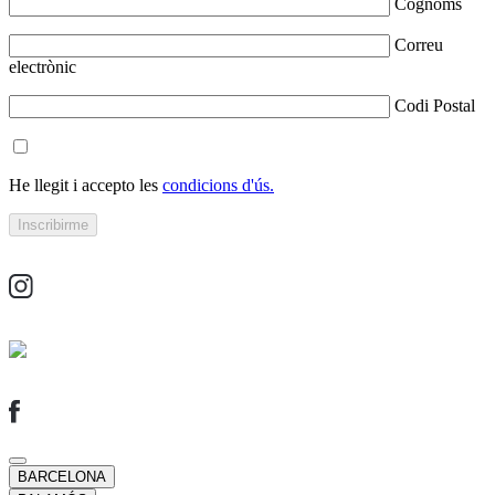
Cognoms
Correu
electrònic
Codi Postal
He llegit i accepto les
condicions d'ús.
BARCELONA