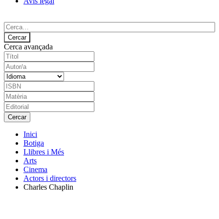
Avís legal
Cerca avançada
Inici
Botiga
Llibres i Més
Arts
Cinema
Actors i directors
Charles Chaplin