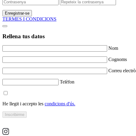
Enregistrar-se
TERMES I CONDICIONS
Rellena tus datos
Nom
Cognoms
Correu electrò
Telèfon
He llegit i accepto les
condicions d'ús.