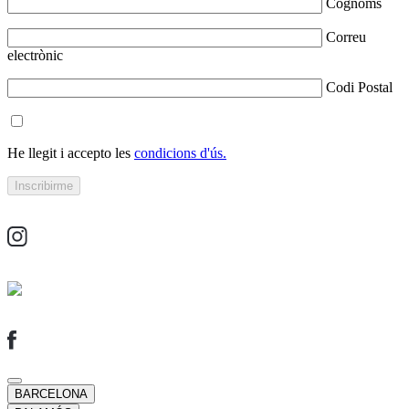
Cognoms
Correu
electrònic
Codi Postal
He llegit i accepto les
condicions d'ús.
BARCELONA