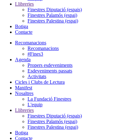
Llibreries
Finestres Diputació (espais)
Finestres Palamós (espai)
Finestres Palestina (espai)
Botiga
Contacte
Recomanacions
Recomanacions
#Fines3
Agenda
Propers esdeveniments
Esdeveniments passats
Activitats
Cicles i Clubs de Lectura
Manifest
Nosaltres
La Fundació Finestres
L'equip
Llibreries
Finestres Diputació (espais)
Finestres Palamós (espai)
Finestres Palestina (espai)
Botiga
Contacte