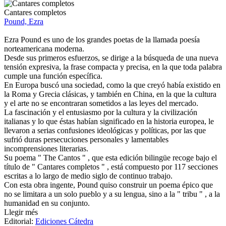
Cantares completos
Pound, Ezra
Ezra Pound es uno de los grandes poetas de la llamada poesía
norteamericana moderna.
Desde sus primeros esfuerzos, se dirige a la búsqueda de una nueva
tensión expresiva, la frase compacta y precisa, en la que toda palabra
cumple una función específica.
En Europa buscó una sociedad, como la que creyó había existido en
la Roma y Grecia clásicas, y también en China, en la que la cultura
y el arte no se encontraran sometidos a las leyes del mercado.
La fascinación y el entusiasmo por la cultura y la civilización
italianas y lo que éstas habían significado en la historia europea, le
llevaron a serias confusiones ideológicas y políticas, por las que
sufrió duras persecuciones personales y lamentables
incomprensiones literarias.
Su poema " The Cantos " , que esta edición bilingüe recoge bajo el
título de " Cantares completos " , está compuesto por 117 secciones
escritas a lo largo de medio siglo de continuo trabajo.
Con esta obra ingente, Pound quiso construir un poema épico que
no se limitara a un solo pueblo y a su lengua, sino a la " tribu " , a la
humanidad en su conjunto.
Llegir més
Editorial:
Ediciones Cátedra