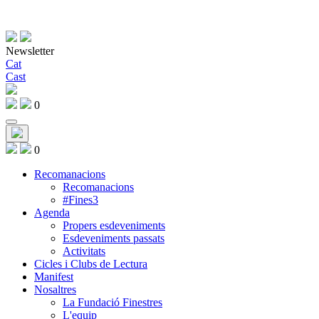
Newsletter
Cat
Cast
0
0
Recomanacions
Recomanacions
#Fines3
Agenda
Propers esdeveniments
Esdeveniments passats
Activitats
Cicles i Clubs de Lectura
Manifest
Nosaltres
La Fundació Finestres
L'equip