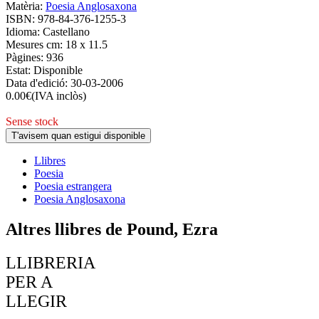
Matèria:
Poesia Anglosaxona
ISBN:
978-84-376-1255-3
Idioma:
Castellano
Mesures cm:
18 x 11.5
Pàgines:
936
Estat:
Disponible
Data d'edició:
30-03-2006
0.00
€
(IVA inclòs)
Sense stock
T'avisem quan estigui disponible
Llibres
Poesia
Poesia estrangera
Poesia Anglosaxona
Altres llibres de Pound, Ezra
LLIBRERIA
PER A
LLEGIR