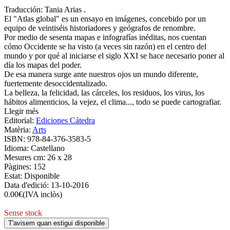
Traducción: Tania Arias .
El "Atlas global" es un ensayo en imágenes, concebido por un
equipo de veintiséis historiadores y geógrafos de renombre.
Por medio de sesenta mapas e infografías inéditas, nos cuentan
cómo Occidente se ha visto (a veces sin razón) en el centro del
mundo y por qué al iniciarse el siglo XXI se hace necesario poner al
día los mapas del poder.
De esa manera surge ante nuestros ojos un mundo diferente,
fuertemente desoccidentalizado.
La belleza, la felicidad, las cárceles, los residuos, los virus, los
hábitos alimenticios, la vejez, el clima..., todo se puede cartografiar.
Llegir més
Editorial:
Ediciones Cátedra
Matèria:
Arts
ISBN:
978-84-376-3583-5
Idioma:
Castellano
Mesures cm:
26 x 28
Pàgines:
152
Estat:
Disponible
Data d'edició:
13-10-2016
0.00
€
(IVA inclòs)
Sense stock
T'avisem quan estigui disponible