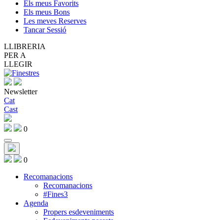
Els meus Favorits
Els meus Bons
Les meves Reserves
Tancar Sessió
LLIBRERIA
PER A
LLEGIR
Newsletter
Cat
Cast
0
0
Recomanacions
Recomanacions
#Fines3
Agenda
Propers esdeveniments