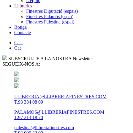
L'equip
Llibreries
Finestres Diputació (espais)
Finestres Palamós (espai)
Finestres Palestina (espai)
Botiga
Contacte
Cast
Cat
SUBSCRIU-TE A LA NOSTRA Newsletter
SEGUEIX-NOS A:
LLIBRERIA@LLIBRERIAFINESTRES.COM
T.93 384 08 09
PALAMOS@LLIBRERIAFINESTRES.COM
T.97 213 18 70
palestina@llibreriafinestres.com
T.93 090 33 00