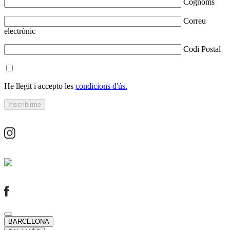
Cognoms
Correu
electrònic
Codi Postal
He llegit i accepto les
condicions d'ús.
BARCELONA