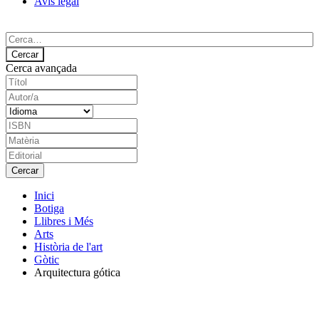
Avís legal
Cerca avançada
Inici
Botiga
Llibres i Més
Arts
Història de l'art
Gòtic
Arquitectura gótica