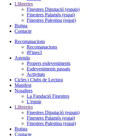
Llibreries
Finestres Diputació (espais)
Finestres Palamós (espai)
Finestres Palestina (espai)
Botiga
Contacte
Recomanacions
Recomanacions
#Fines3
Agenda
Propers esdeveniments
Esdeveniments passats
Activitats
Cicles i Clubs de Lectura
Manifest
Nosaltres
La Fundació Finestres
L'equip
Llibreries
Finestres Diputació (espais)
Finestres Palamós (espai)
Finestres Palestina (espai)
Botiga
Contacte