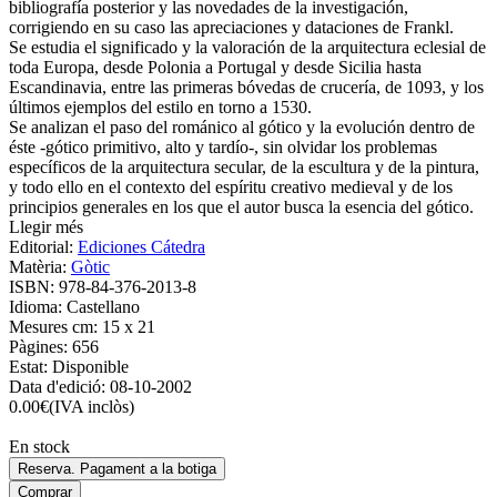
bibliografía posterior y las novedades de la investigación,
corrigiendo en su caso las apreciaciones y dataciones de Frankl.
Se estudia el significado y la valoración de la arquitectura eclesial de
toda Europa, desde Polonia a Portugal y desde Sicilia hasta
Escandinavia, entre las primeras bóvedas de crucería, de 1093, y los
últimos ejemplos del estilo en torno a 1530.
Se analizan el paso del románico al gótico y la evolución dentro de
éste -gótico primitivo, alto y tardío-, sin olvidar los problemas
específicos de la arquitectura secular, de la escultura y de la pintura,
y todo ello en el contexto del espíritu creativo medieval y de los
principios generales en los que el autor busca la esencia del gótico.
Llegir més
Editorial:
Ediciones Cátedra
Matèria:
Gòtic
ISBN:
978-84-376-2013-8
Idioma:
Castellano
Mesures cm:
15 x 21
Pàgines:
656
Estat:
Disponible
Data d'edició:
08-10-2002
0.00
€
(IVA inclòs)
En stock
Reserva. Pagament a la botiga
Comprar