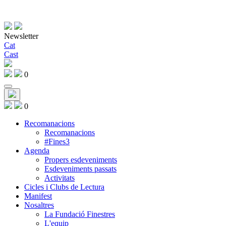
Newsletter
Cat
Cast
0
0
Recomanacions
Recomanacions
#Fines3
Agenda
Propers esdeveniments
Esdeveniments passats
Activitats
Cicles i Clubs de Lectura
Manifest
Nosaltres
La Fundació Finestres
L'equip