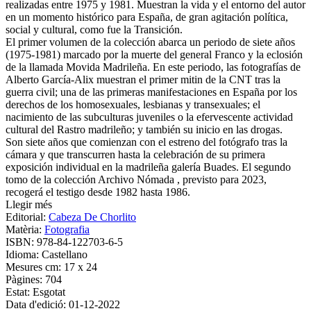
realizadas entre 1975 y 1981. Muestran la vida y el entorno del autor
en un momento histórico para España, de gran agitación política,
social y cultural, como fue la Transición.
El primer volumen de la colección abarca un periodo de siete años
(1975-1981) marcado por la muerte del general Franco y la eclosión
de la llamada Movida Madrileña. En este periodo, las fotografías de
Alberto García-Alix muestran el primer mitin de la CNT tras la
guerra civil; una de las primeras manifestaciones en España por los
derechos de los homosexuales, lesbianas y transexuales; el
nacimiento de las subculturas juveniles o la efervescente actividad
cultural del Rastro madrileño; y también su inicio en las drogas.
Son siete años que comienzan con el estreno del fotógrafo tras la
cámara y que transcurren hasta la celebración de su primera
exposición individual en la madrileña galería Buades. El segundo
tomo de la colección Archivo Nómada , previsto para 2023,
recogerá el testigo desde 1982 hasta 1986.
Llegir més
Editorial:
Cabeza De Chorlito
Matèria:
Fotografia
ISBN:
978-84-122703-6-5
Idioma:
Castellano
Mesures cm:
17 x 24
Pàgines:
704
Estat:
Esgotat
Data d'edició:
01-12-2022