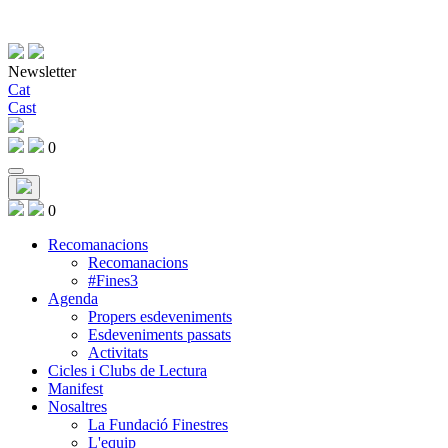
Newsletter
Cat
Cast
0
0
Recomanacions
Recomanacions
#Fines3
Agenda
Propers esdeveniments
Esdeveniments passats
Activitats
Cicles i Clubs de Lectura
Manifest
Nosaltres
La Fundació Finestres
L'equip