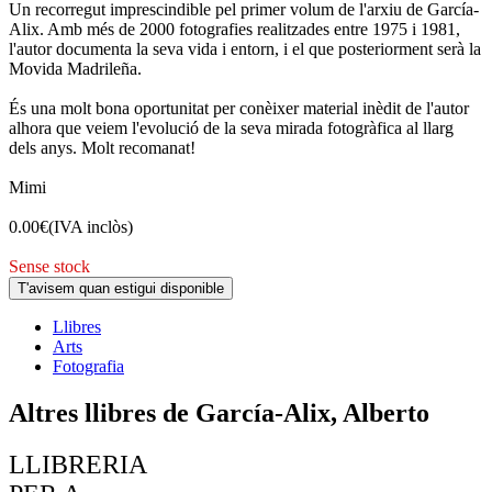
Un recorregut imprescindible pel primer volum de l'arxiu de García-
Alix. Amb més de 2000 fotografies realitzades entre 1975 i 1981,
l'autor documenta la seva vida i entorn, i el que posteriorment serà la
Movida Madrileña.
És una molt bona oportunitat per conèixer material inèdit de l'autor
alhora que veiem l'evolució de la seva mirada fotogràfica al llarg
dels anys. Molt recomanat!
Mimi
0.00
€
(IVA inclòs)
Sense stock
T'avisem quan estigui disponible
Llibres
Arts
Fotografia
Altres llibres de García-Alix, Alberto
LLIBRERIA