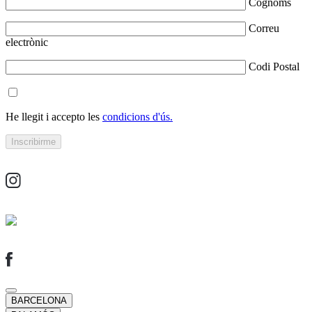
Cognoms
Correu
electrònic
Codi Postal
He llegit i accepto les
condicions d'ús.
BARCELONA