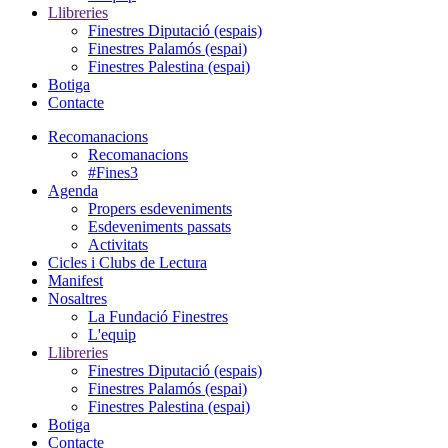
Llibreries
Finestres Diputació (espais)
Finestres Palamós (espai)
Finestres Palestina (espai)
Botiga
Contacte
Recomanacions
Recomanacions
#Fines3
Agenda
Propers esdeveniments
Esdeveniments passats
Activitats
Cicles i Clubs de Lectura
Manifest
Nosaltres
La Fundació Finestres
L'equip
Llibreries
Finestres Diputació (espais)
Finestres Palamós (espai)
Finestres Palestina (espai)
Botiga
Contacte