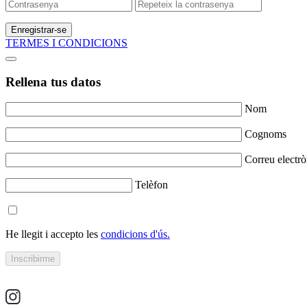
Enregistrar-se
TERMES I CONDICIONS
Rellena tus datos
Nom
Cognoms
Correu electrò
Telèfon
He llegit i accepto les
condicions d'ús.