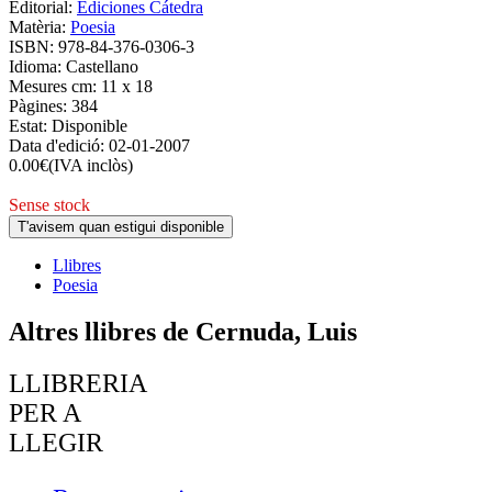
Editorial:
Ediciones Cátedra
Matèria:
Poesia
ISBN:
978-84-376-0306-3
Idioma:
Castellano
Mesures cm:
11 x 18
Pàgines:
384
Estat:
Disponible
Data d'edició:
02-01-2007
0.00
€
(IVA inclòs)
Sense stock
T'avisem quan estigui disponible
Llibres
Poesia
Altres llibres de Cernuda, Luis
LLIBRERIA
PER A
LLEGIR