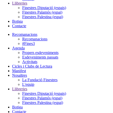
Llibreries
Finestres Diputació (espais)
Finestres Palamós (espai)
Finestres Palestina (espai)
Botiga
Contacte
Recomanacions
Recomanacions
#Fines3
Agenda
Propers esdeveniments
Esdeveniments passats
Activitats
Cicles i Clubs de Lectura
Manifest
Nosaltres
La Fundació Finestres
L'equip
Llibreries
Finestres Diputació (espais)
Finestres Palamós (espai)
Finestres Palestina (espai)
Botiga
Contacte