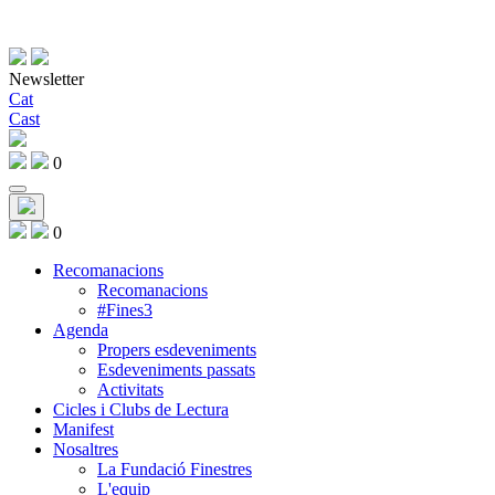
Newsletter
Cat
Cast
0
0
Recomanacions
Recomanacions
#Fines3
Agenda
Propers esdeveniments
Esdeveniments passats
Activitats
Cicles i Clubs de Lectura
Manifest
Nosaltres
La Fundació Finestres
L'equip