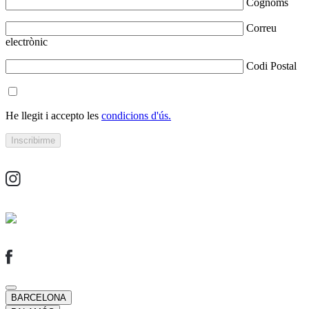
Cognoms
Correu
electrònic
Codi Postal
He llegit i accepto les
condicions d'ús.
BARCELONA