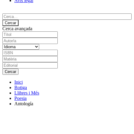
Avís legal
Cerca avançada
Inici
Botiga
Llibres i Més
Poesia
Antología