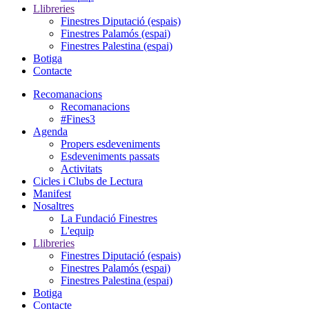
Llibreries
Finestres Diputació (espais)
Finestres Palamós (espai)
Finestres Palestina (espai)
Botiga
Contacte
Recomanacions
Recomanacions
#Fines3
Agenda
Propers esdeveniments
Esdeveniments passats
Activitats
Cicles i Clubs de Lectura
Manifest
Nosaltres
La Fundació Finestres
L'equip
Llibreries
Finestres Diputació (espais)
Finestres Palamós (espai)
Finestres Palestina (espai)
Botiga
Contacte