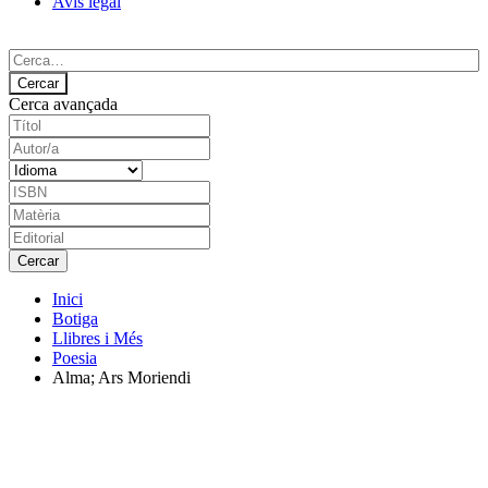
Avís legal
Cerca avançada
Inici
Botiga
Llibres i Més
Poesia
Alma; Ars Moriendi