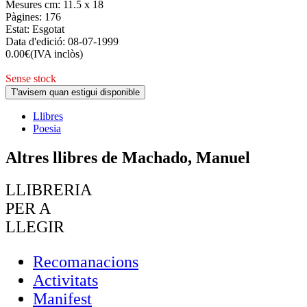
Mesures cm:
11.5 x 18
Pàgines:
176
Estat:
Esgotat
Data d'edició:
08-07-1999
0.00
€
(IVA inclòs)
Sense stock
T'avisem quan estigui disponible
Llibres
Poesia
Altres llibres de Machado, Manuel
LLIBRERIA
PER A
LLEGIR
Recomanacions
Activitats
Manifest