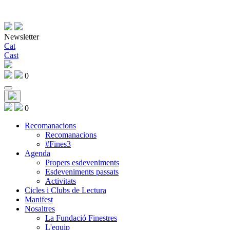
Newsletter
Cat
Cast
0
0
Recomanacions
Recomanacions
#Fines3
Agenda
Propers esdeveniments
Esdeveniments passats
Activitats
Cicles i Clubs de Lectura
Manifest
Nosaltres
La Fundació Finestres
L'equip