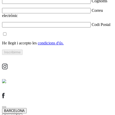
Cognoms
Correu
electrònic
Codi Postal
He llegit i accepto les
condicions d'ús.
BARCELONA