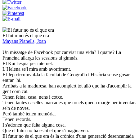
El futur no és el que era
Mayans Planells, Joan
Un missatge de Facebook pot canviar una vida? I quatre? La
Francina allarga les sessions al gimnàs.
El Kai l'espia per internet.
L'Helena se'l mira amb avorriment.
El Jep circumval-la la facultat de Geografia i Història sense gosar
entrar- hi.
Arribats a la maduresa, han acomplert tot allò que ha d'acomplir la
gent com cal.
Tenen feina, casa, nens i cotxe.
Tenen tantes caselles marcades que no els queda marge per inventar-
se'n de noves.
Però també tenen memòria.
Tenen records.
I s'adonen que falta alguna cosa.
Que el futur no ha estat el que s'imaginaven.
El futur no és el que era és la crònica d'una generació desencantada