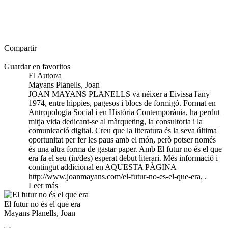
Compartir
Guardar en favoritos
El Autor/a
Mayans Planells, Joan
JOAN MAYANS PLANELLS va néixer a Eivissa l'any
1974, entre hippies, pagesos i blocs de formigó. Format en
Antropologia Social i en Història Contemporània, ha perdut
mitja vida dedicant-se al màrqueting, la consultoria i la
comunicació digital. Creu que la literatura és la seva última
oportunitat per fer les paus amb el món, però potser només
és una altra forma de gastar paper. Amb El futur no és el que
era fa el seu (in/des) esperat debut literari. Més informació i
contingut addicional en AQUESTA PÀGINA
http://www.joanmayans.com/el-futur-no-es-el-que-era, .
Leer más
El futur no és el que era
Mayans Planells, Joan