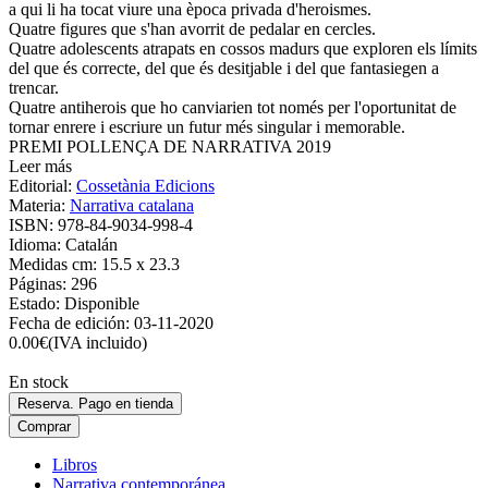
a qui li ha tocat viure una època privada d'heroismes.
Quatre figures que s'han avorrit de pedalar en cercles.
Quatre adolescents atrapats en cossos madurs que exploren els límits
del que és correcte, del que és desitjable i del que fantasiegen a
trencar.
Quatre antiherois que ho canviarien tot només per l'oportunitat de
tornar enrere i escriure un futur més singular i memorable.
PREMI POLLENÇA DE NARRATIVA 2019
Leer más
Editorial:
Cossetània Edicions
Materia:
Narrativa catalana
ISBN:
978-84-9034-998-4
Idioma:
Catalán
Medidas cm:
15.5 x 23.3
Páginas:
296
Estado:
Disponible
Fecha de edición:
03-11-2020
0.00
€
(IVA incluido)
En stock
Reserva. Pago en tienda
Comprar
Libros
Narrativa contemporánea