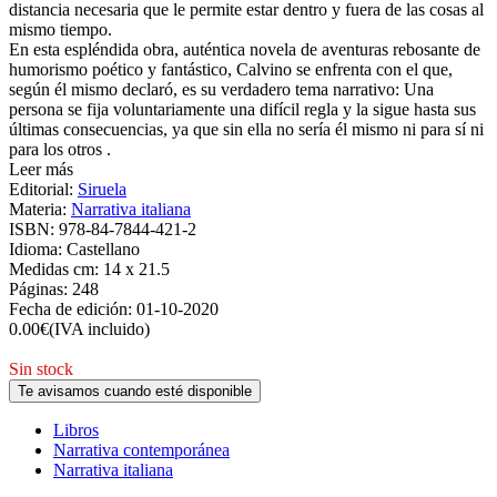
distancia necesaria que le permite estar dentro y fuera de las cosas al
mismo tiempo.
En esta espléndida obra, auténtica novela de aventuras rebosante de
humorismo poético y fantástico, Calvino se enfrenta con el que,
según él mismo declaró, es su verdadero tema narrativo: Una
persona se fija voluntariamente una difícil regla y la sigue hasta sus
últimas consecuencias, ya que sin ella no sería él mismo ni para sí ni
para los otros .
Leer más
Editorial:
Siruela
Materia:
Narrativa italiana
ISBN:
978-84-7844-421-2
Idioma:
Castellano
Medidas cm:
14 x 21.5
Páginas:
248
Fecha de edición:
01-10-2020
0.00
€
(IVA incluido)
Sin stock
Te avisamos cuando esté disponible
Libros
Narrativa contemporánea
Narrativa italiana