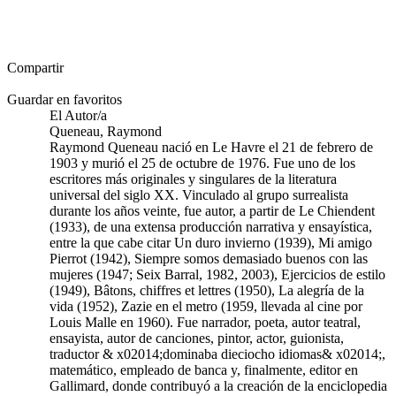
Compartir
Guardar en favoritos
El Autor/a
Queneau, Raymond
Raymond Queneau nació en Le Havre el 21 de febrero de
1903 y murió el 25 de octubre de 1976. Fue uno de los
escritores más originales y singulares de la literatura
universal del siglo XX. Vinculado al grupo surrealista
durante los años veinte, fue autor, a partir de Le Chiendent
(1933), de una extensa producción narrativa y ensayística,
entre la que cabe citar Un duro invierno (1939), Mi amigo
Pierrot (1942), Siempre somos demasiado buenos con las
mujeres (1947; Seix Barral, 1982, 2003), Ejercicios de estilo
(1949), Bâtons, chiffres et lettres (1950), La alegría de la
vida (1952), Zazie en el metro (1959, llevada al cine por
Louis Malle en 1960). Fue narrador, poeta, autor teatral,
ensayista, autor de canciones, pintor, actor, guionista,
traductor & x02014;dominaba dieciocho idiomas& x02014;,
matemático, empleado de banca y, finalmente, editor en
Gallimard, donde contribuyó a la creación de la enciclopedia