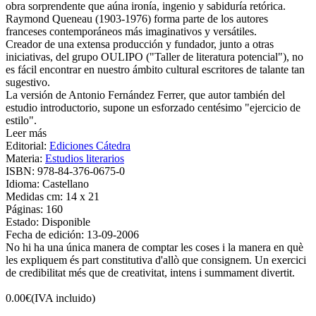
obra sorprendente que aúna ironía, ingenio y sabiduría retórica.
Raymond Queneau (1903-1976) forma parte de los autores
franceses contemporáneos más imaginativos y versátiles.
Creador de una extensa producción y fundador, junto a otras
iniciativas, del grupo OULIPO ("Taller de literatura potencial"), no
es fácil encontrar en nuestro ámbito cultural escritores de talante tan
sugestivo.
La versión de Antonio Fernández Ferrer, que autor también del
estudio introductorio, supone un esforzado centésimo "ejercicio de
estilo".
Leer más
Editorial:
Ediciones Cátedra
Materia:
Estudios literarios
ISBN:
978-84-376-0675-0
Idioma:
Castellano
Medidas cm:
14 x 21
Páginas:
160
Estado:
Disponible
Fecha de edición:
13-09-2006
No hi ha una única manera de comptar les coses i la manera en què
les expliquem és part constitutiva d'allò que consignem. Un exercici
de credibilitat més que de creativitat, intens i summament divertit.
0.00
€
(IVA incluido)