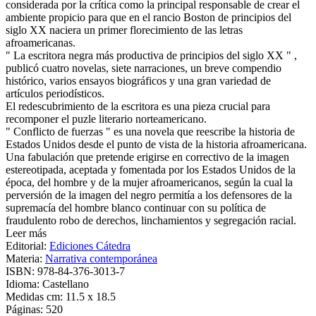
considerada por la crítica como la principal responsable de crear el
ambiente propicio para que en el rancio Boston de principios del
siglo XX naciera un primer florecimiento de las letras
afroamericanas.
" La escritora negra más productiva de principios del siglo XX " ,
publicó cuatro novelas, siete narraciones, un breve compendio
histórico, varios ensayos biográficos y una gran variedad de
artículos periodísticos.
El redescubrimiento de la escritora es una pieza crucial para
recomponer el puzle literario norteamericano.
" Conflicto de fuerzas " es una novela que reescribe la historia de
Estados Unidos desde el punto de vista de la historia afroamericana.
Una fabulación que pretende erigirse en correctivo de la imagen
estereotipada, aceptada y fomentada por los Estados Unidos de la
época, del hombre y de la mujer afroamericanos, según la cual la
perversión de la imagen del negro permitía a los defensores de la
supremacía del hombre blanco continuar con su política de
fraudulento robo de derechos, linchamientos y segregación racial.
Leer más
Editorial:
Ediciones Cátedra
Materia:
Narrativa contemporánea
ISBN:
978-84-376-3013-7
Idioma:
Castellano
Medidas cm:
11.5 x 18.5
Páginas:
520